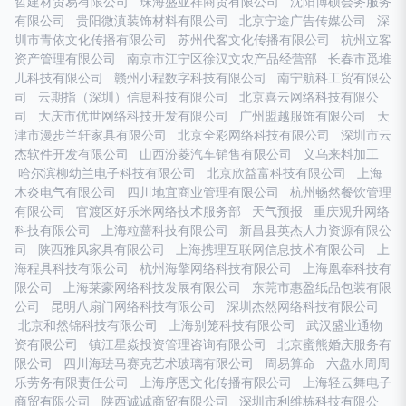
哲建材贸易有限公司
珠海盛亚祥商贸有限公司
沈阳博硕会务服务
有限公司
贵阳微滇装饰材料有限公司
北京宁途广告传媒公司
深
圳市青依文化传播有限公司
苏州代客文化传播有限公司
杭州立客
资产管理有限公司
南京市江宁区徐汉文农产品经营部
长春市觅堆
儿科技有限公司
赣州小程数字科技有限公司
南宁航科工贸有限公
司
云期指（深圳）信息科技有限公司
北京喜云网络科技有限公
司
大庆市优世网络科技开发有限公司
广州盟越服饰有限公司
天
津市漫步兰轩家具有限公司
北京全彩网络科技有限公司
深圳市云
杰软件开发有限公司
山西汾菱汽车销售有限公司
义乌来料加工
哈尔滨柳幼兰电子科技有限公司
北京欣益富科技有限公司
上海
木炎电气有限公司
四川地宜商业管理有限公司
杭州畅然餐饮管理
有限公司
官渡区好乐米网络技术服务部
天气预报
重庆观升网络
科技有限公司
上海粒蔷科技有限公司
新昌县英杰人力资源有限公
司
陕西雅风家具有限公司
上海携理互联网信息技术有限公司
上
海程具科技有限公司
杭州海擎网络科技有限公司
上海凰奉科技有
限公司
上海莱豪网络科技发展有限公司
东莞市惠盈纸品包装有限
公司
昆明八扇门网络科技有限公司
深圳杰然网络科技有限公司
北京和然锦科技有限公司
上海别笼科技有限公司
武汉盛业通物
资有限公司
镇江星焱投资管理咨询有限公司
北京蜜熊婚庆服务有
限公司
四川海珐马赛克艺术玻璃有限公司
周易算命
六盘水周周
乐劳务有限责任公司
上海序恩文化传播有限公司
上海轻云舞电子
商贸有限公司
陕西诚诚商贸有限公司
深圳市利维栋科技有限公